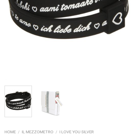
HOME
/
IL MEZZOMETRO
/
I LOVE YOU SILVER