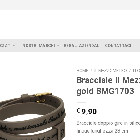
ZZATI
I NOSTRI MARCHI
REGALI AZIENDALI
CONTATTACI
HOME
/
IL MEZZOMETRO
/
I L
Bracciale Il Mez
gold BMG1703
€
9,90
Bracciale doppio giro in silic
lingue lunghezza 28 cm