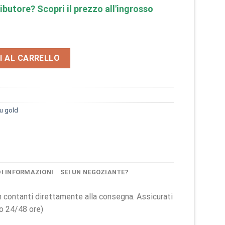
ibutore? Scopri il prezzo all'ingrosso
ve you grey gold BMG1703 quantità
I AL CARRELLO
ou gold
DI INFORMAZIONI
SEI UN NEGOZIANTE?
 in contanti direttamente alla consegna. Assicurati
ro 24/48 ore)