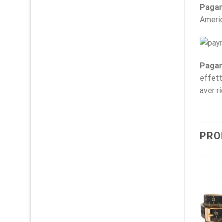
Pagam
Ameri
Pagam
effett
aver r
PRO