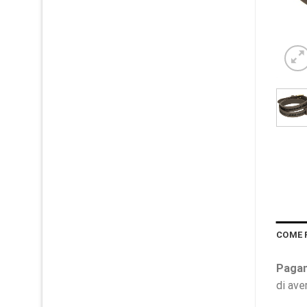
COME 
Pagam
di ave