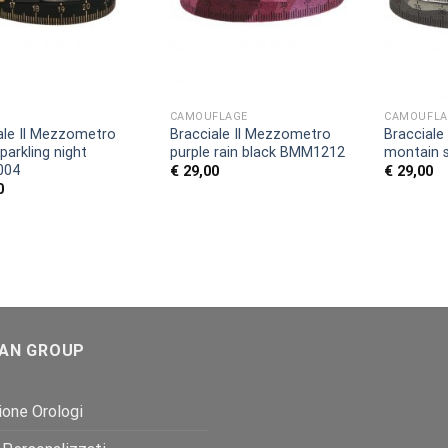
CAMOUFLAGE
CAMOUFLA
ale Il Mezzometro
Bracciale Il Mezzometro
Bracciale
parkling night
purple rain black BMM1212
montain 
004
€
29,00
€
29,00
0
AN GROUP
one Orologi