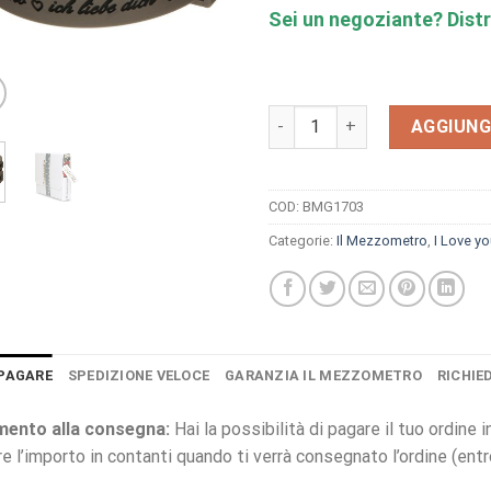
Sei un negoziante? Distr
Bracciale Il Mezzometro i lo
AGGIUNG
COD:
BMG1703
Categorie:
Il Mezzometro
,
I Love y
PAGARE
SPEDIZIONE VELOCE
GARANZIA IL MEZZOMETRO
RICHIE
ento alla consegna:
Hai la possibilità di pagare il tuo ordine
re l’importo in contanti quando ti verrà consegnato l’ordine (ent