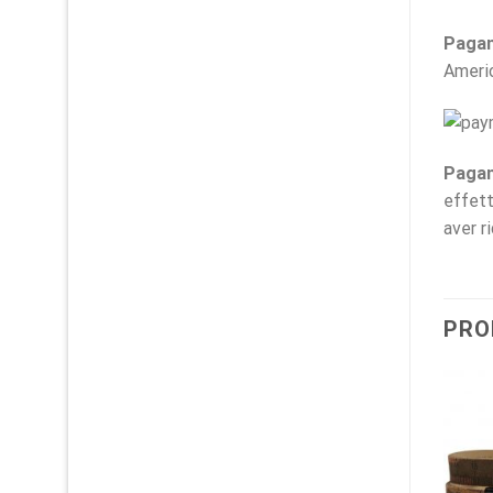
Pagam
Ameri
Pagam
effett
aver r
PRO