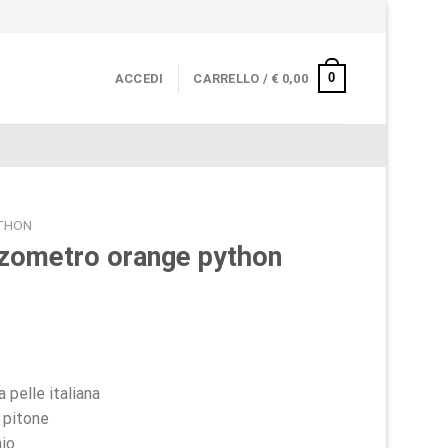
0
ACCEDI
CARRELLO /
€
0,00
THON
zzometro orange python
a pelle italiana
 pitone
aio