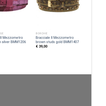
GE
BORCHIE
 Il Mezzometro
Bracciale Il Mezzometro
in silver BMM1206
brown studs gold BMM1407
€
39,00