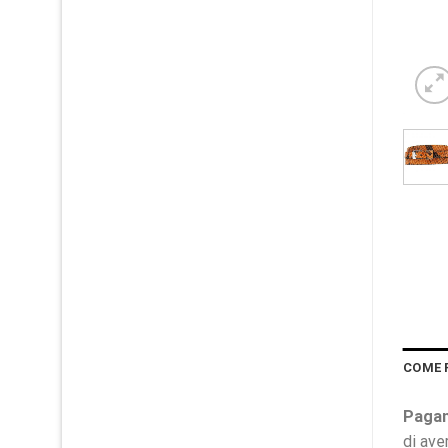
COME 
Pagam
di ave