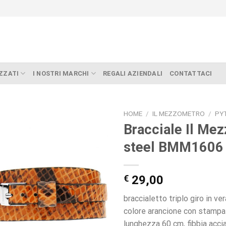
ZZATI
I NOSTRI MARCHI
REGALI AZIENDALI
CONTATTACI
HOME
/
IL MEZZOMETRO
/
PY
Bracciale Il Me
steel BMM1606
€
29,00
braccialetto triplo giro in ver
colore arancione con stampa
lunghezza 60 cm, fibbia acci