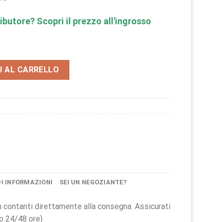
ibutore? Scopri il prezzo all'ingrosso
nge python steel BMM1606 quantità
I AL CARRELLO
DI INFORMAZIONI
SEI UN NEGOZIANTE?
 in contanti direttamente alla consegna. Assicurati
ro 24/48 ore)