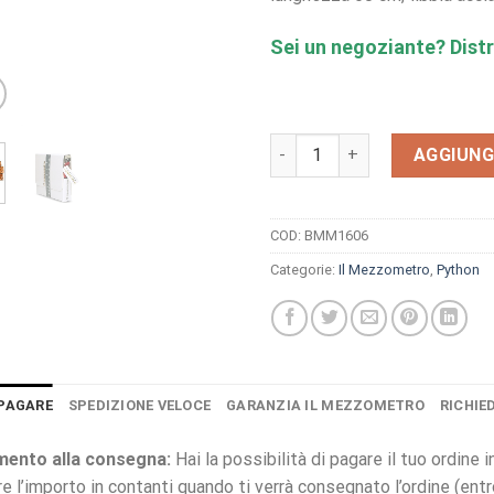
Sei un negoziante? Distr
Bracciale Il Mezzometro ora
AGGIUNG
COD:
BMM1606
Categorie:
Il Mezzometro
,
Python
PAGARE
SPEDIZIONE VELOCE
GARANZIA IL MEZZOMETRO
RICHIE
ento alla consegna:
Hai la possibilità di pagare il tuo ordine
re l’importo in contanti quando ti verrà consegnato l’ordine (ent