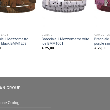
FLAGE
CLASSIC
CAMOUFLA
ale Il Mezzometro
Bracciale Il Mezzometro wite
Bracciale
a black BMM1208
ice BMM1001
purple ra
0
€
25,00
€
29,00
AN GROUP
one Orologi