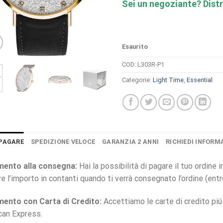
Sei un negoziante? Distr
Esaurito
COD:
L303R-P1
Categorie:
Light Time
,
Essential
PAGARE
SPEDIZIONE VELOCE
GARANZIA 2 ANNI
RICHIEDI INFORM
ento alla consegna:
Hai la possibilità di pagare il tuo ordine
re l’importo in contanti quando ti verrà consegnato l’ordine (ent
ento con Carta di Credito:
Accettiamo le carte di credito pi
can Express.