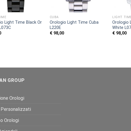
TIME
CUBA
LIGHT TIM
io Light Time Black Or
Orologio Light Time Cuba
Orologio 
L073C
L220E
White L0
0
€
98,00
€
98,00
AN GROUP
one Orologi
 Personalizzati
o Orologi