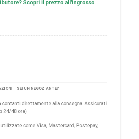
ibutore? Scopri il prezzo all'ingrosso
AZIONI
SEI UN NEGOZIANTE?
 in contanti direttamente alla consegna. Assicurati
ro 24/48 ore)
ú utilizzate come Visa, Mastercard, Postepay,