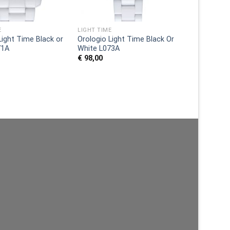
E
LIGHT TIME
Light Time Black or
Orologio Light Time Black Or
71A
White L073A
€
98,00