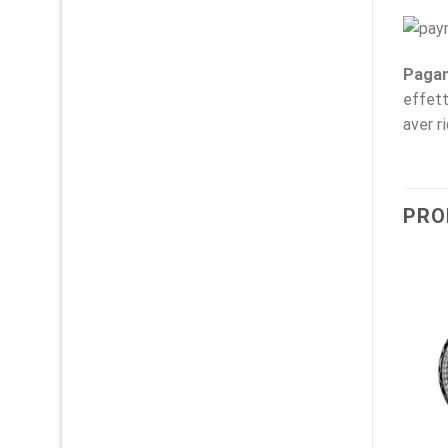
Pagam
effett
aver r
PRO