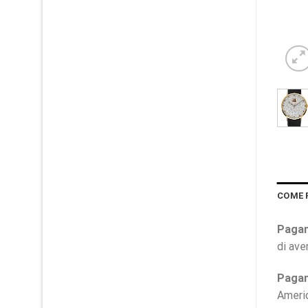
COME 
Pagam
di ave
Pagam
Ameri