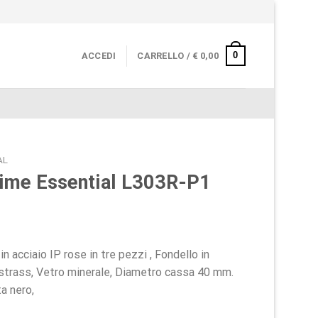
0
ACCEDI
CARRELLO /
€
0,00
AL
Time Essential L303R-P1
 acciaio IP rose in tre pezzi , Fondello in
 strass, Vetro minerale, Diametro cassa 40 mm.
a nero,