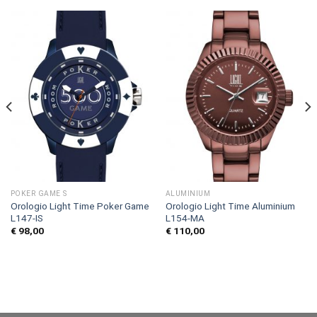
POKER GAME S
ALUMINIUM
Orologio Light Time Poker Game
Orologio Light Time Aluminium
L147-IS
L154-MA
€
98,00
€
110,00