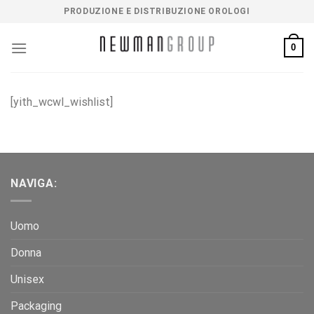
Salta
PRODUZIONE E DISTRIBUZIONE OROLOGI
ai
contenuti
0
[yith_wcwl_wishlist]
NAVIGA:
Uomo
Donna
Unisex
Packaging