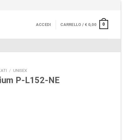
0
ACCEDI
CARRELLO /
€
0,00
ATI
/
UNISEX
nium P-L152-NE