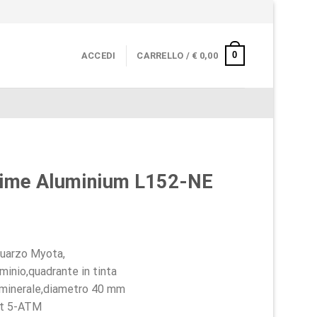
0
ACCEDI
CARRELLO /
€
0,00
 Time Aluminium L152-NE
uarzo Myota,
uminio,quadrante in tinta
o minerale,diametro 40 mm
nt 5-ATM