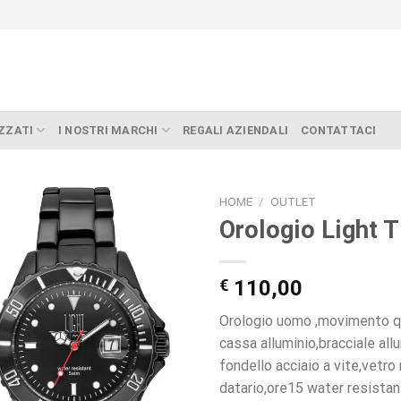
ZZATI
I NOSTRI MARCHI
REGALI AZIENDALI
CONTATTACI
HOME
/
OUTLET
Orologio Light
€
110,00
Orologio uomo ,movimento q
cassa alluminio,bracciale all
fondello acciaio a vite,vetr
datario,ore15 water resista