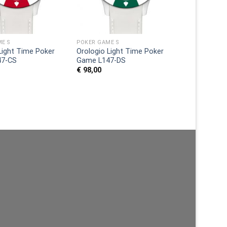
E S
POKER GAME S
Light Time Poker
Orologio Light Time Poker
47-CS
Game L147-DS
€
98,00