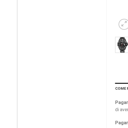
COME 
Pagam
di ave
Pagam