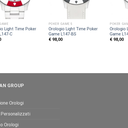
GAME
POKER GAME S
POKER GAM
io Light Time Poker
Orologio Light Time Poker
Orologio 
L147-C
Game L147-BS
Game L1
0
€
98,00
€
98,00
AN GROUP
one Orologi
 Personalizzati
o Orologi