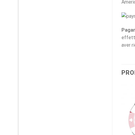
Ameri
Pagam
effett
aver r
PRO