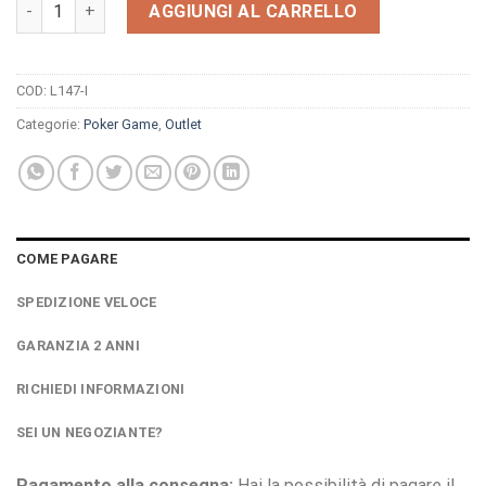
Orologio Light Time Poker Game L147-I quantità
AGGIUNGI AL CARRELLO
COD:
L147-I
Categorie:
Poker Game
,
Outlet
COME PAGARE
SPEDIZIONE VELOCE
GARANZIA 2 ANNI
RICHIEDI INFORMAZIONI
SEI UN NEGOZIANTE?
Pagamento alla consegna:
Hai la possibilità di pagare il