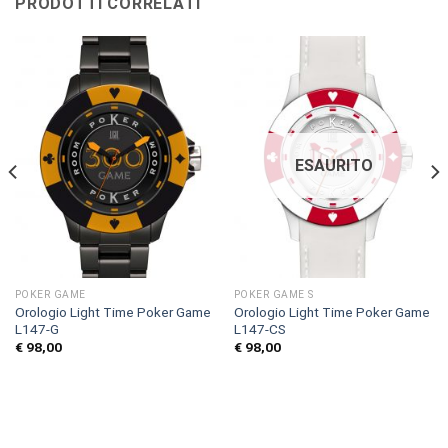
PRODOTTI CORRELATI
ESAURITO
POKER GAME
POKER GAME S
Orologio Light Time Poker Game
Orologio Light Time Poker Game
L147-G
L147-CS
€
98,00
€
98,00