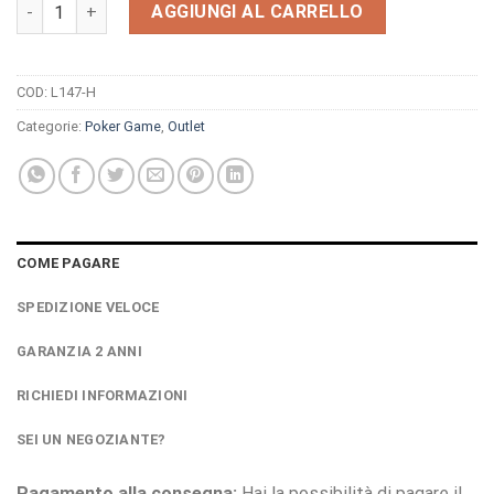
Orologio Light Time Poker Game L147-H quantità
AGGIUNGI AL CARRELLO
COD:
L147-H
Categorie:
Poker Game
,
Outlet
COME PAGARE
SPEDIZIONE VELOCE
GARANZIA 2 ANNI
RICHIEDI INFORMAZIONI
SEI UN NEGOZIANTE?
Pagamento alla consegna:
Hai la possibilità di pagare il