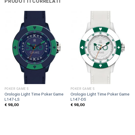
PRODOTTI CORRELATI
POKER GAME S
POKER GAME S
Orologio Light Time Poker Game
Orologio Light Time Poker Game
L147-LS
L147-DS
€
98,00
€
98,00