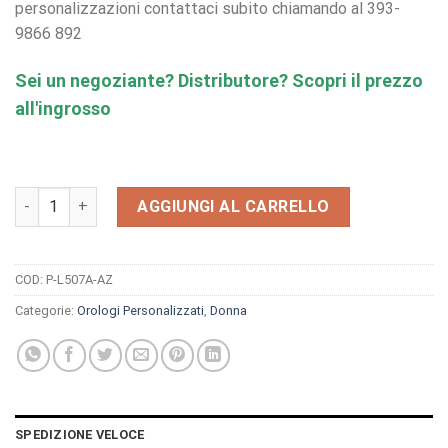
personalizzazioni contattaci subito chiamando al 393-
9866 892
Sei un negoziante? Distributore? Scopri il prezzo
all'ingrosso
Orologio Velvet Cristal L507A-AZ quantità
AGGIUNGI AL CARRELLO
COD:
P-L507A-AZ
Categorie:
Orologi Personalizzati
,
Donna
SPEDIZIONE VELOCE